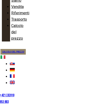
siamo
Vendita
Riferimenti
Trasporto
Calcolo
del
prezzo
CALCOLO DEL PREZZO
+421 (0)910
953 803