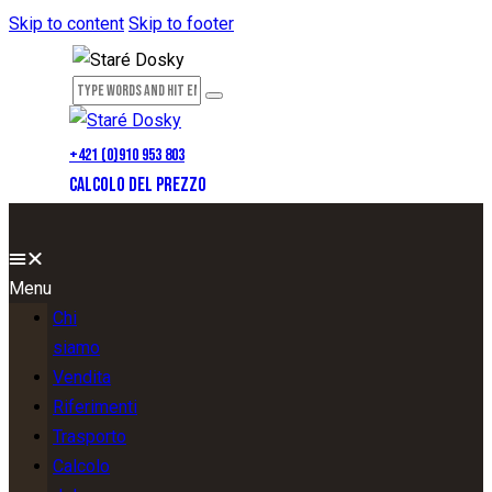
Skip to content
Skip to footer
+421 (0)910 953 803
CALCOLO DEL PREZZO
Menu
Chi
siamo
Vendita
Riferimenti
Trasporto
Calcolo