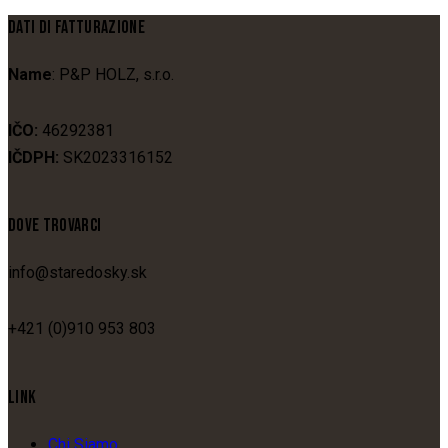
DATI DI FATTURAZIONE
Name
: P&P HOLZ, s.r.o.
IČO:
46292381
IČDPH:
SK2023316152
DOVE TROVARCI
info@staredosky.sk
+421 (0)910 953 803
LINK
Chi Siamo