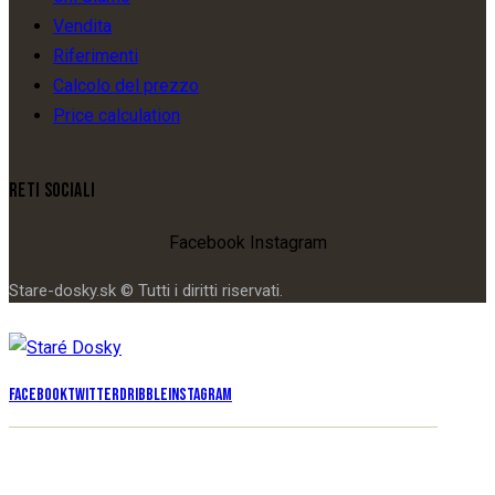
Vendita
Riferimenti
Calcolo del prezzo
Price calculation
RETI SOCIALI
Facebook
Instagram
Stare-dosky.sk © Tutti i diritti riservati.
Facebook
Twitter
Dribble
Instagram