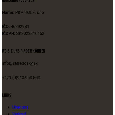
ABRECHNUNGSDATEN
Name
: P&P HOLZ, s.r.o.
IČO:
46292381
IČDPH:
SK2023316152
WO SIE UNS FINDEN KÖNNEN
info@staredosky.sk
+421 (0)910 953 803
LINKS
Über uns
Verkauf